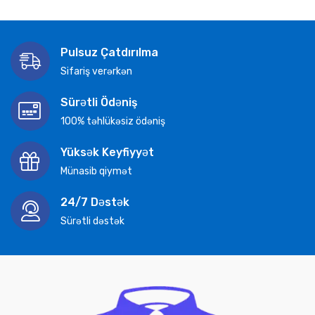
Pulsuz Çatdırılma
Sifariş verərkən
Sürətli Ödəniş
100% təhlükəsiz ödəniş
Yüksək Keyfiyyət
Münasib qiymət
24/7 Dəstək
Sürətli dəstək