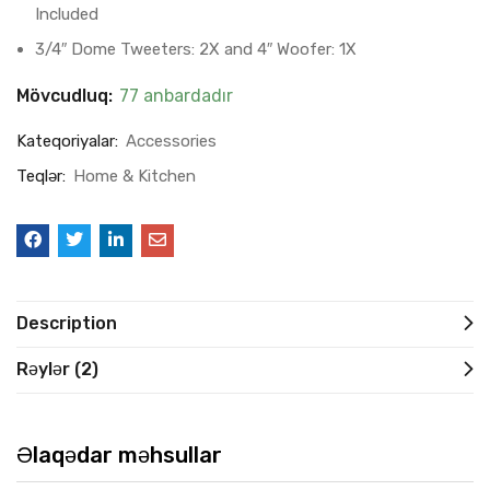
Included
3/4″ Dome Tweeters: 2X and 4″ Woofer: 1X
Mövcudluq:
77 anbardadır
Kateqoriyalar:
Accessories
Teqlər:
Home & Kitchen
Description
Rəylər (2)
Əlaqədar məhsullar