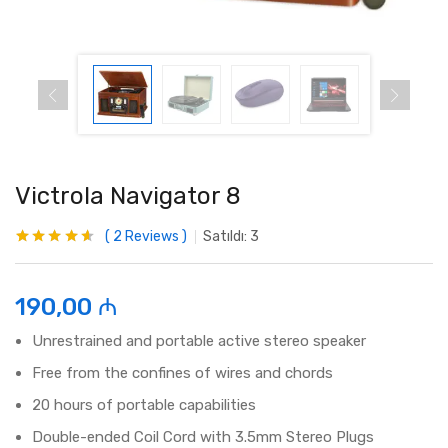
Victrola Navigator 8
2
Reviews
Satıldı:
3
Rated
2
4.50
out of 5
based on
customer
190,00
₼
ratings
Unrestrained and portable active stereo speaker
Free from the confines of wires and chords
20 hours of portable capabilities
Double-ended Coil Cord with 3.5mm Stereo Plugs