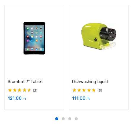
Səbətə əlavə et
Səbətə əlavə et
Srambat 7” Tablet
Dishwashing Liquid
2
3
5-dən
4.50
ilə
5-dən
4.67
ilə
121,00
₼
111,00
₼
qiymətləndirilib
qiymətləndirilib