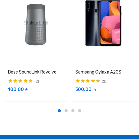
Stokda bitdi
Daha ətraflı oxuyun
Seçimləri seçin
Bose SoundLink Revolve
Semsang Gylaxa A20S
2
2
5-dən
4.50
ilə
5-dən
4.50
ilə
100,00
₼
500,00
₼
qiymətləndirilib
qiymətləndirilib