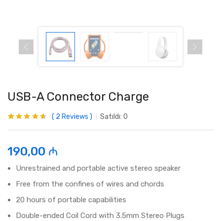
USB-A Connector Charge
2
Reviews
Satıldı:
0
Rated
2
4.50
out of 5
based on
customer
190,00
₼
ratings
Unrestrained and portable active stereo speaker
Free from the confines of wires and chords
20 hours of portable capabilities
Double-ended Coil Cord with 3.5mm Stereo Plugs