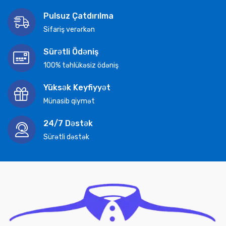
Pulsuz Çatdırılma
Sifariş verərkən
Sürətli Ödəniş
100% təhlükəsiz ödəniş
Yüksək Keyfiyyət
Münasib qiymət
24/7 Dəstək
Sürətli dəstək