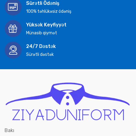
Sürətli Ödəniş
100% təhlükəsiz ödəniş
Yüksək Keyfiyyət
Münasib qiymət
24/7 Dəstək
Sürətli dəstək
Bakı