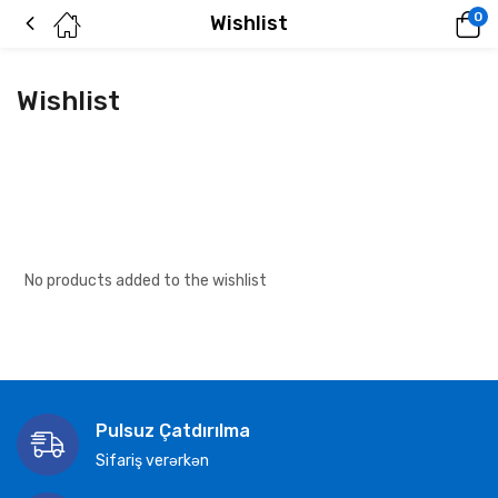
0
Wishlist
Wishlist
No products added to the wishlist
Pulsuz Çatdırılma
Sifariş verərkən