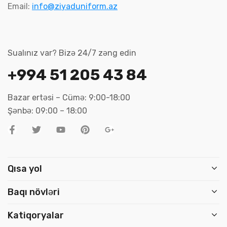
Email:
info@ziyaduniform.az
Sualınız var? Bizə 24/7 zəng edin
+994 51 205 43 84
Bazar ertəsi – Cümə: 9:00-18:00
Şənbə: 09:00 – 18:00
Qısa yol
Baqı növləri
Katiqoryalar