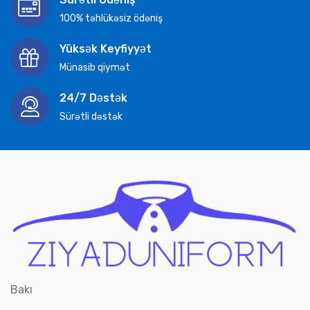
100% təhlükəsiz ödəniş
Yüksək Keyfiyyət
Münasib qiymət
24/7 Dəstək
Sürətli dəstək
Bakı