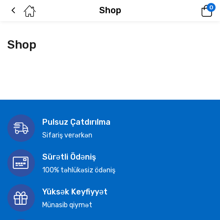
0
Shop
Shop
Pulsuz Çatdırılma
Sifariş verərkən
Sürətli Ödəniş
100% təhlükəsiz ödəniş
Yüksək Keyfiyyət
Münasib qiymət