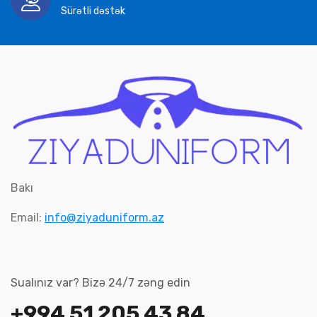
Sürətli dəstək
Bakı
Email:
info@ziyaduniform.az
Sualınız var? Bizə 24/7 zəng edin
+994 51 205 43 84