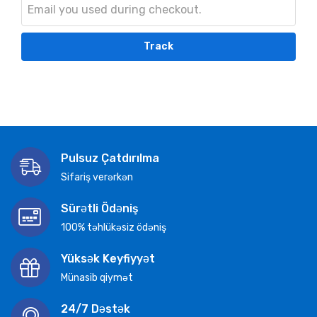
Track
Pulsuz Çatdırılma
Sifariş verərkən
Sürətli Ödəniş
100% təhlükəsiz ödəniş
Yüksək Keyfiyyət
Münasib qiymət
24/7 Dəstək