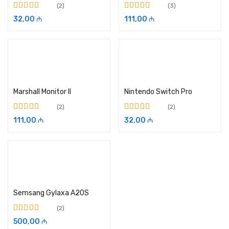
2
3
5-dən
4.50
ilə
5-dən
4.67
ilə
32,00
₼
111,00
₼
qiymətləndirilib
qiymətləndirilib
Səbətə əlavə et
Səbətə əlavə et
Marshall Monitor II
Nintendo Switch Pro
2
2
5-dən
5.00
ilə
5-dən
4.00
ilə
111,00
₼
32,00
₼
qiymətləndirilib
qiymətləndirilib
Seçimləri seçin
Semsang Gylaxa A20S
2
5-dən
4.50
ilə
500,00
₼
qiymətləndirilib