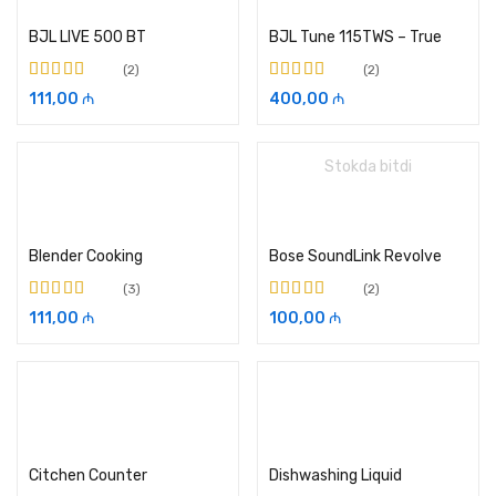
BJL LIVE 500 BT
BJL Tune 115TWS – True
2
2
5-dən
5.00
ilə
5-dən
5.00
ilə
111,00
₼
400,00
₼
qiymətləndirilib
qiymətləndirilib
Stokda bitdi
Səbətə əlavə et
Daha ətraflı oxuyun
Blender Cooking
Bose SoundLink Revolve
3
2
5-dən
5.00
ilə
5-dən
4.50
ilə
111,00
₼
100,00
₼
qiymətləndirilib
qiymətləndirilib
Səbətə əlavə et
Səbətə əlavə et
Citchen Counter
Dishwashing Liquid