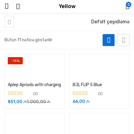
0
Yellow
Defolt çeşidləmə
Bütün 11 nəticə göstərilir
-15%
Səbətə əlavə et
Səbətə əlavə et
Aplep Apriods with charging
BJL FLIP 5 Blue
2
2
5-dən
5-dən
5.00
ilə
66,00
₼
851,00
₼
1.000,00
₼
3.00
ilə
qiymətləndirilib
qiymətləndirilib
Səbətə əlavə et
Səbətə əlavə et