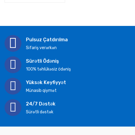
Pulsuz Çatdırılma
Sifariş verərkən
Sürətli Ödəniş
100% təhlükəsiz ödəniş
Yüksək Keyfiyyət
Münasib qiymət
24/7 Dəstək
Sürətli dəstək